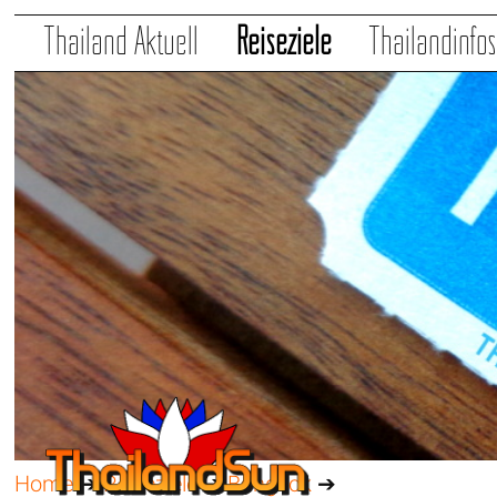
Thailand Aktuell
Reiseziele
Thailandinfo
Home
➔
Reiseziele
➔
Bangkok
➔