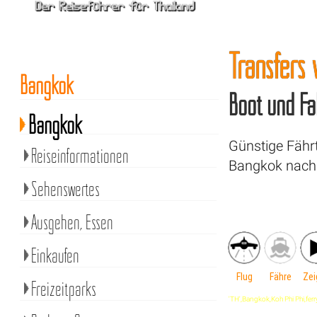
Transfers
Bangkok
Boot und Fä
Bangkok
Günstige Fähr
Reiseinformationen
Bangkok nach 
Sehenswertes
Ausgehen, Essen
Einkaufen
Flug
Fähre
Zei
Freizeitparks
'TH',Bangkok,Koh Phi Phi,ferry,'