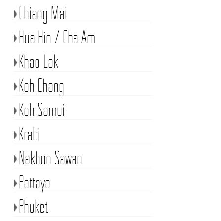
Chiang Mai
Hua Hin / Cha Am
Khao Lak
Koh Chang
Koh Samui
Krabi
Nakhon Sawan
Pattaya
Phuket