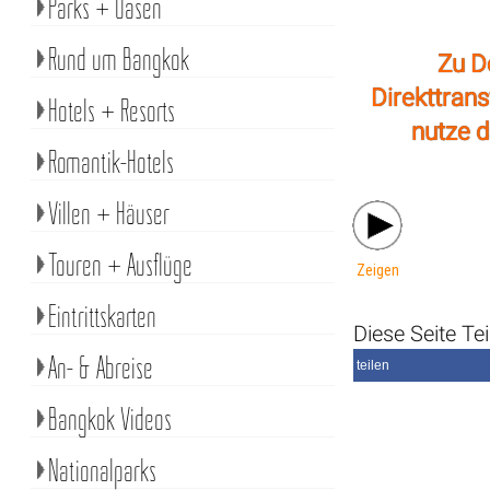
Parks + Oasen
Rund um Bangkok
Zu D
Direkttran
Hotels + Resorts
nutze d
Romantik-Hotels
Villen + Häuser
Touren + Ausflüge
Zeigen
Eintrittskarten
Diese Seite Tei
An- & Abreise
teilen
Bangkok Videos
Nationalparks