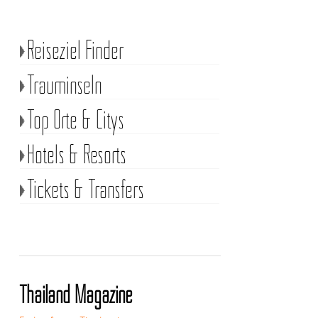
Reiseziel Finder
Trauminseln
Top Orte & Citys
Hotels & Resorts
Tickets & Transfers
Thailand Magazine