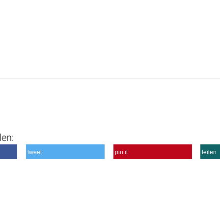
len:
tweet
pin it
teilen