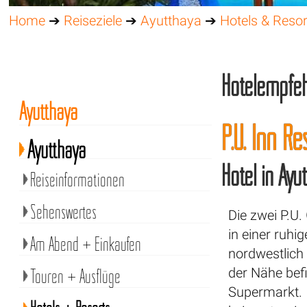
Home
➔
Reiseziele
➔
Ayutthaya
➔
Hotels & Resor
Hotelempfeh
Ayutthaya
P.U. Inn R
Ayutthaya
Hotel in Ay
Reiseinformationen
Sehenswertes
Die zwei P.U
in einer ruhi
Am Abend + Einkaufen
nordwestlich
Touren + Ausflüge
der Nähe befi
Supermarkt. 