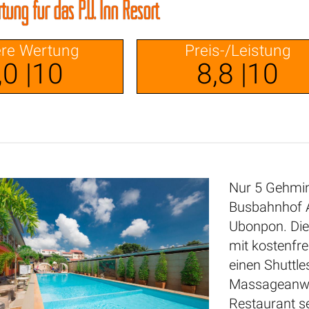
ung für das P.U. Inn Resort
re Wertung
Preis-/Leistung
,0 |10
8,8 |10
Nur 5 Gehmi
Busbahnhof A
Ubonpon. Die 
mit kostenfr
einen Shuttl
Massageanwen
Restaurant s