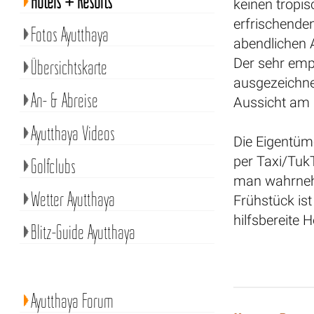
Hotels + Resorts
keinen tropi
erfrischenden
Fotos Ayutthaya
abendlichen 
Der sehr em
Übersichtskarte
ausgezeichn
An- & Abreise
Aussicht am F
Ayutthaya Videos
Die Eigentüme
per Taxi/Tuk
Golfclubs
man wahrnehm
Wetter Ayutthaya
Frühstück ist
hilfsbereite 
Blitz-Guide Ayutthaya
Ayutthaya Forum