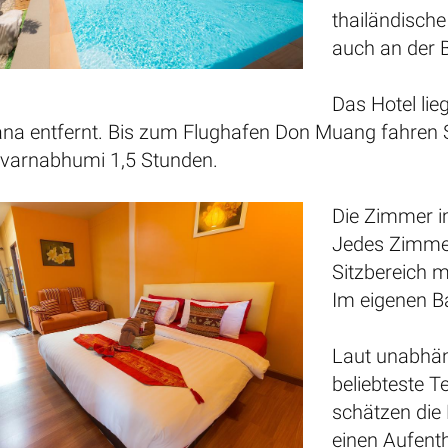
thailändische
auch an der B
Das Hotel li
na entfernt. Bis zum Flughafen Don Muang fahren S
varnabhumi 1,5 Stunden.
Die Zimmer im
Jedes Zimmer
Sitzbereich 
Im eigenen B
Laut unabhän
beliebteste T
schätzen die 
einen Aufenth