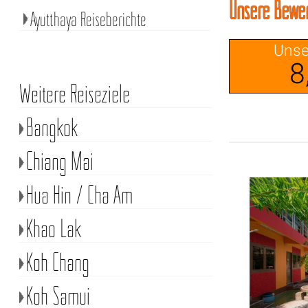
Unsere Bewert
Ayutthaya Reiseberichte
Unse
8
Weitere Reiseziele
Bangkok
Chiang Mai
Hua Hin / Cha Am
Khao Lak
Koh Chang
Koh Samui