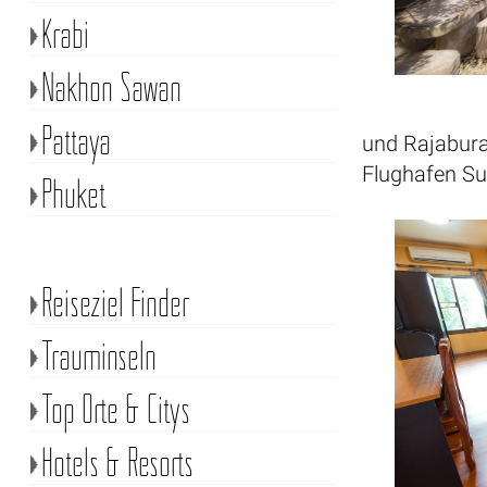
Krabi
Nakhon Sawan
Pattaya
und Rajabura
Flughafen Su
Phuket
Reiseziel Finder
Trauminseln
Top Orte & Citys
Hotels & Resorts