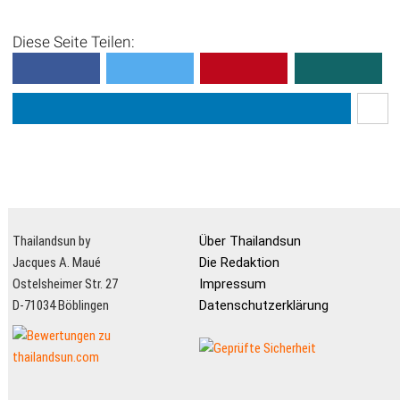
Völkchen sind und neuen
Nachttemperatur frösteln,
Dingen gegenüber immer
können sich ja was
Diese Seite Teilen:
sehr aufgeschlossen,
Langärmeliges mitnehmen,
werden in Th...
ansonsten kann man fast
da...
Thailandsun by
Über Thailandsun
Jacques A. Maué
Die Redaktion
Ostelsheimer Str. 27
Impressum
D-71034 Böblingen
Datenschutzerklärung