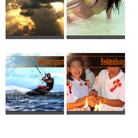
Jahr über besucht werden
Und nach der Hitze kommt
kann...
der Reg...
Was du über die Regenzeit in
Baden, Schwimmen •
Thailand wissen solltest.
Wasserspass in Thailand vom
Der
Feinsten !.
Wassersport
Bekleidung
Begriff "Monsun" löst in der
Seit vielen Jahren
Welt des Reisens oft ungute
besuchen wir Thailand
Gefühle und gemurmelte
regelmäßig. Da hat sich
Flüche aus. Doch keine
schon einiges geändert. Aus
Sorge, ich er...
der Traum von einer
einsame...
Viel Spass für Wasserratten und
Kleidung • Weniger ist mehr,
Sportler!.
aber nicht immer!.
Da die Thais ein
Menschen,
sehr sportbegeistertes
die bei 25° C