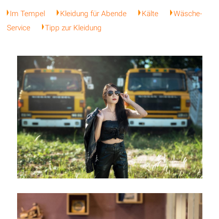
Im Tempel
Kleidung für Abende
Kälte
Wäsche-
Service
Tipp zur Kleidung