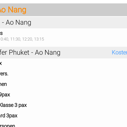
 Ao Nang
 - Ao Nang
us
10:40, 11:30, 12:20, 13:15
fer Phuket - Ao Nang
Koste
x
ers.
nen
 9pax
Klasse 3 pax
ard 3pax
ersonen