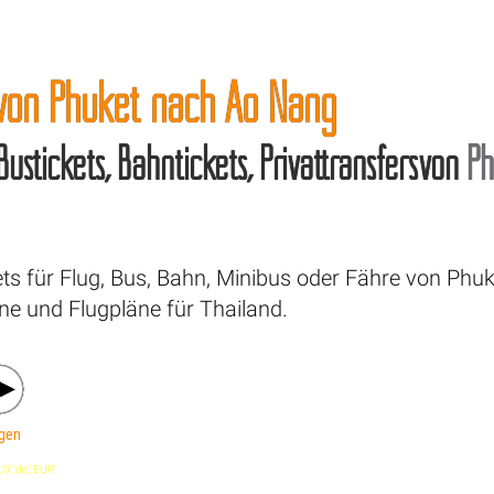
 von Phuket nach Ao Nang
 Bustickets, Bahntickets, Privattransfersvon
Ph
ts für Flug, Bus, Bahn, Minibus oder Fähre von Phu
ne und Flugpläne für Thailand.
gen
'0','de','EUR'