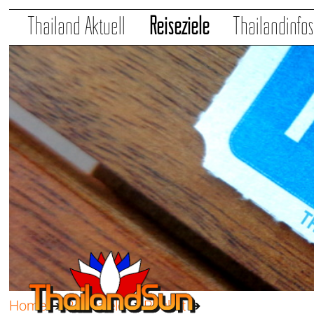
Thailand Aktuell
Reiseziele
Thailandinfo
Home
➔
Reiseziele
➔
Phuket
➔