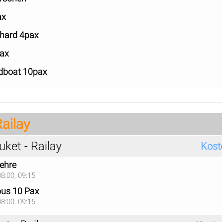
ax
hard 4pax
pax
edboat 10pax
Railay
ket - Railay
Kost
ehre
08:00, 09:15
bus 10 Pax
08:00, 09:15