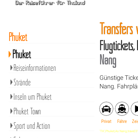
Transfers
Phuket
Flugtickets,
Phuket
Nang
Reiseinformationen
Günstige Ticke
Strände
Nang. Fahrplä
Inseln um Phuket
Phuket Town
Privat
Fähre
Zei
Sport und Action
'TH',Phuket,Ao Nang,travel,'0',