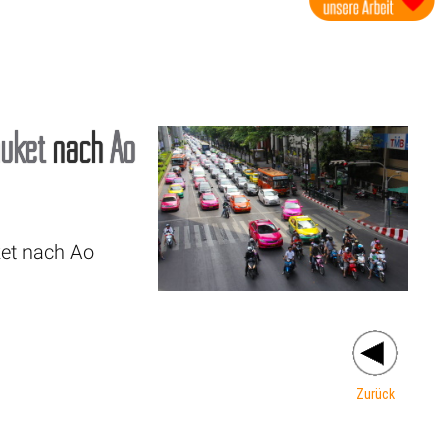
uket
nach
Ao
ket nach Ao
Zurück