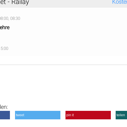
t - Railay
Koste
08:00, 08:30
ehre
15:00
len:
tweet
pin it
teilen