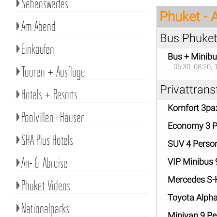
Sehenswertes
Phuket -
Am Abend
Bus Phuket
Einkaufen
Bus + Minib
06:30, 08:20, 
Touren + Ausflüge
Privattrans
Hotels + Resorts
Komfort 3pa
Poolvillen+Häuser
Economy 3 P
SHA Plus Hotels
SUV 4 Perso
An- & Abreise
VIP Minibus
Mercedes S-
Phuket Videos
Toyota Alph
Nationalparks
Minivan 9 P