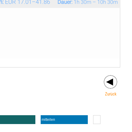
n:
EUR 17.01–41.86
Dauer:
1h 30m – 10h 30m
Zurück
mitteilen