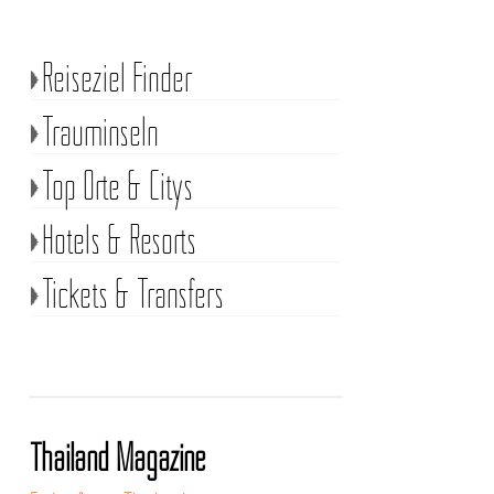
Reiseziel Finder
Trauminseln
Top Orte & Citys
Hotels & Resorts
Tickets & Transfers
Thailand Magazine