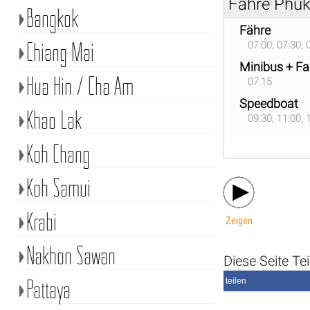
Fähre Phuke
Bangkok
Fähre
Chiang Mai
07:00, 07:30, 
Minibus + Fa
Hua Hin / Cha Am
07:15
Speedboat
Khao Lak
09:30, 11:00, 
Koh Chang
Koh Samui
Krabi
Zeigen
Nakhon Sawan
Diese Seite Tei
Pattaya
teilen