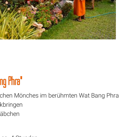
ang Phra"
stischen Mönches im berühmten Wat Bang Phra
ckbringen
stäbchen