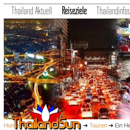
Thailand Aktuell
Reiseziele
Thailandinfo
Home
➔
Reiseziele
➔
Bangkok
➔
Touren
➔ Ein He