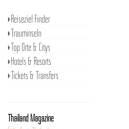
Reiseziel Finder
Trauminseln
Top Orte & Citys
Hotels & Resorts
Tickets & Transfers
Thailand Magazine