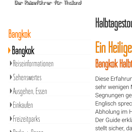
Halbtagesto
Bangkok
Ein Heili
Bangkok
Bangkok Halbt
Reiseinformationen
Sehenswertes
Diese Erfahrun
sehr wenigen 
Ausgehen, Essen
Segnungen geb
Einkaufen
Englisch spre
Abholung im H
Freizeitparks
Der Guide erk
stellt sicher, 