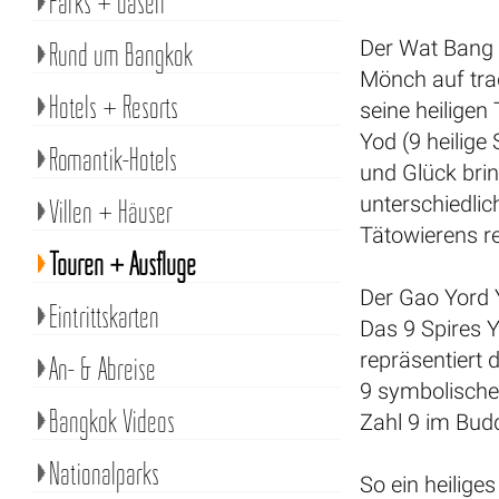
Parks + Oasen
Der Wat Bang 
Rund um Bangkok
Mönch auf trad
Hotels + Resorts
seine heiligen
Yod (9 heilige
Romantik-Hotels
und Glück brin
unterschiedlic
Villen + Häuser
Tätowierens r
Touren + Ausflüge
Der Gao Yord 
Eintrittskarten
Das 9 Spires Y
repräsentiert 
An- & Abreise
9 symbolische 
Bangkok Videos
Zahl 9 im Bud
Nationalparks
So ein heilige