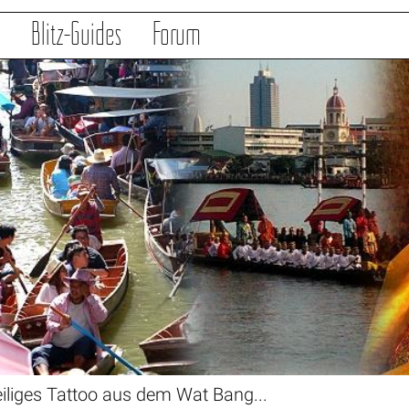
s
Blitz-Guides
Forum
iliges Tattoo aus dem Wat Bang...