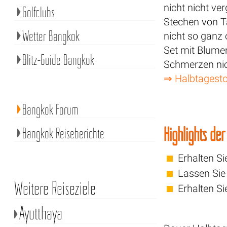
nicht nicht ve
Golfclubs
Stechen von T
Wetter Bangkok
nicht so ganz
Set mit Blume
Blitz-Guide Bangkok
Schmerzen nich
⇒ Halbtagesto
Bangkok Forum
Highlights de
Bangkok Reiseberichte
Erhalten S
Lassen Sie
Weitere Reiseziele
Erhalten S
Ayutthaya