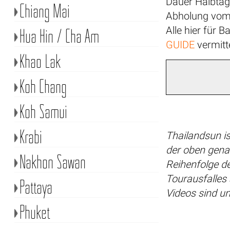
Dauer Halbtag
Chiang Mai
Abholung vom 
Alle hier für
Hua Hin / Cha Am
GUIDE
vermitte
Khao Lak
Koh Chang
Koh Samui
Krabi
Thailandsun is
der oben gena
Nakhon Sawan
Reihenfolge de
Tourausfalles
Pattaya
Videos sind u
Phuket