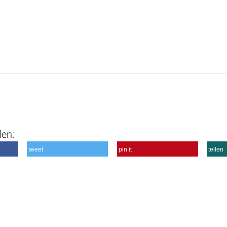
len:
tweet
pin it
teilen