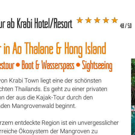
ur ab Krabi Hotel/Resort
4.8 / 5.0
r in Ao Thalane & Hong Island
estour • Boot & Wasserspass • Sightseeing
on Krabi Town liegt eine der schönsten
ten Thailands. Es geht zu einer privaten
on der aus die Kajak-Tour durch den
den Mangrovenwald beginnt.
urzem entdeckte Region ist ein unvergesslicher
erreiche Ökosystem der Mangroven zu