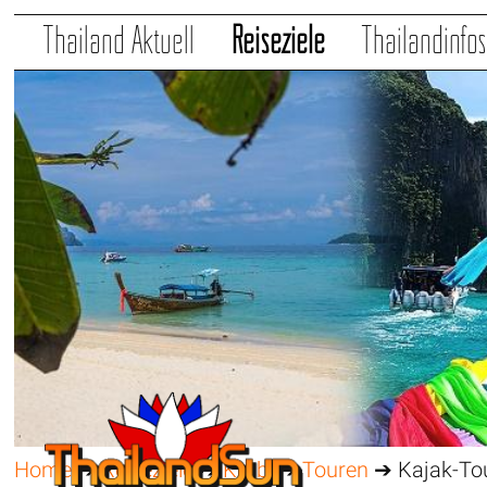
Thailand Aktuell
Reiseziele
Thailandinfo
Home
➔
Reiseziele
➔
Krabi
➔
Touren
➔ Kajak-Tou