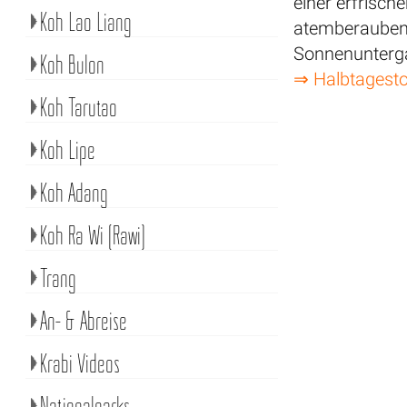
einer erfrisc
Koh Lao Liang
atemberaubend
Sonnenunterga
Koh Bulon
⇒ Halbtagesto
Koh Tarutao
Koh Lipe
Koh Adang
Koh Ra Wi (Rawi)
Trang
An- & Abreise
Krabi Videos
Nationalparks