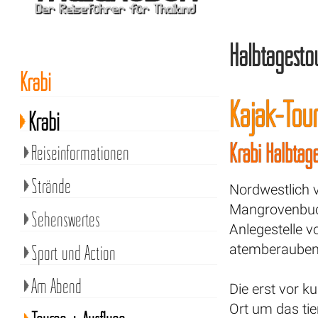
Halbtagesto
Krabi
Kajak-Tou
Krabi
Krabi Halbtag
Reiseinformationen
Strände
Nordwestlich v
Mangrovenbuch
Sehenswertes
Anlegestelle v
Sport und Action
atemberauben
Am Abend
Die erst vor k
Ort um das ti