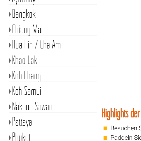
Bangkok
Chiang Mai
Hua Hin / Cha Am
Khao Lak
Koh Chang
Koh Samui
Nakhon Sawan
Highlights de
Pattaya
Besuchen S
Phuket
Paddeln Si