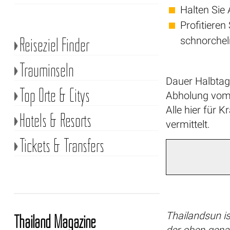
Halten Sie
Profitiere
Reiseziel Finder
schnorcheln
Trauminseln
Dauer Halbtag
Top Orte & Citys
Abholung vom 
Alle hier für 
Hotels & Resorts
vermittelt.
Tickets & Transfers
Thailandsun is
Thailand Magazine
der oben gena