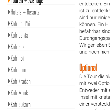
Touren + Ausflüge
entdecken. Ein
ist zu entdec
Hotels + Resorts
sind nur einig
Koh Phi Phi
können. Ein Hi
befahrbar sind
Koh Lanta
Durchgangspa
Wir genießen 
Koh Rok
und noch nicht 
Koh Hai
Optional
Koh Jum
Die Tour die a
Koh Kradan
mit zwei Opti
Entweder mit 
Koh Mook
Insel mit kri
Koh Sukorn
einer versteck