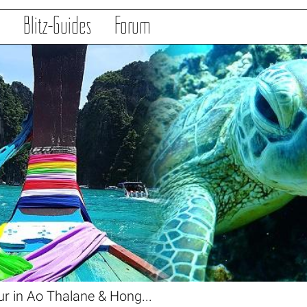
s
Blitz-Guides
Forum
r in Ao Thalane & Hong...