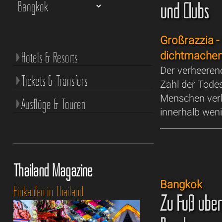
und Clubs
Großrazzia -
Hotels & Resorts
dichtmache
Der verheeren
Tickets & Transfers
Zahl der Tode
Menschen verl
Ausflüge & Touren
innerhalb weni
Thailand Magazine
Bangkok
Einkaufen in Thailand
Zu Fuß über