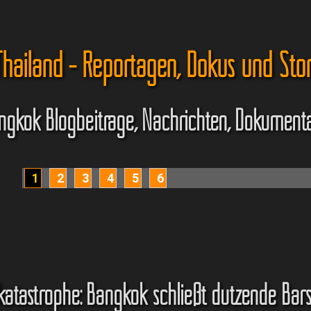
hailand - Reportagen, Dokus und Sto
ngkok Blogbeiträge, Nachrichten, Dokument
1
2
3
4
5
6
atastrophe: Bangkok schließt dutzende Bar