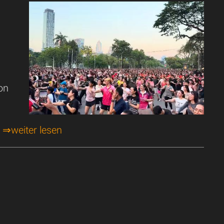
on
o
.
⇒weiter lesen