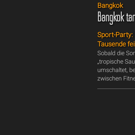
Bangkok
Bangkok tan
Sport-Party:
Tausende feie
Sobald die So
„tropische Sau
umschaltet, b
zwischen Fitn