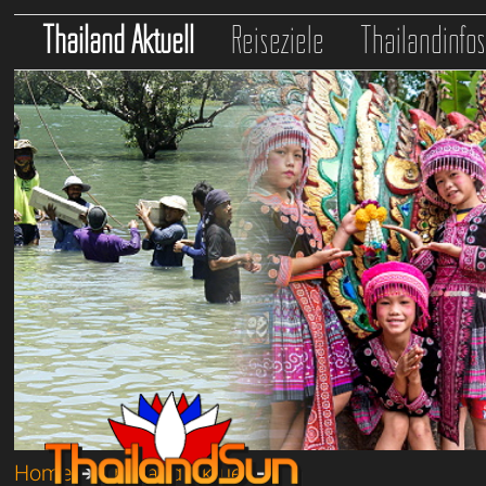
Thailand Aktuell
Reiseziele
Thailandinfo
Home
➔
Thailand Aktuell
➔