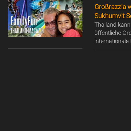
Großrazzia w
Sukhumvit S
Thailand kann
öffentliche Or
international