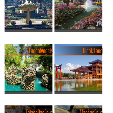
willst Natur abseits der
vom Nachbarn kommt und
Touristenströme? Dann sind
das Leben noch so langsam
Mae Wang und Ob Luang
fließt wie der Dorfbach. Nur
genau dein Ding. Hier ...
eine Stunde von Chiang...
Ratchapruek Royal Park:
Der Chaloem Phrakiat Park:
Chiang Mais botanisches
Eine farbenprächtige Oase
Juwel
Stadtflucht gefällig? Dann
Land of Angels
Hinoki Land
Der Ratchapruek Royal Park
ab in Chiang Mais grüne
in Chiang Mai, Thailand, ist
Pause-Taste! Der Chaloem
ein atemberaubender
Phrakiat Park, ist eine grüne
botanischer Garten, der
Oase an der geschäftigen
Besucher mit seiner
Stadt Chiang Mai i...
üppigen Schönheit und
Vielfalt...
Dantewada Land of Angels -
Idyllisch gelegenes
magisches Wunderland
japanisches Schloss mit
Stell dir vor, du befindest
Park
Chiang Dao Cave
Mae Sap Cave