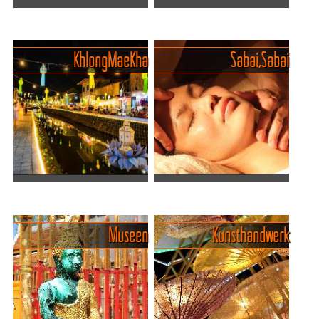
Dschungelpools,
Chiang Mai - botanische
Wasserfälle und heiße
Gärten, der Zoo und
Quellen Chiang Mai
wunderschöne Parks
Khlong Mae Kha
Sabai, Sabai
Chiang Mai, oft als das
Chiang Mai zeigt sich grün,
"Herz des Nordens"
wild und wunderbar – mit
bezeichnet, bietet weit mehr
botanischen Gärten,
als seine berühmten Tempel
liebevoll gepflegten Parks
und Märkte. Wer ein
und tierisch charmanten
bisschen rausfährt, landet
Begegnungen. Ob Pandas
mitt...
im ...
Khlong Mae Kha Canal
Wohlbefinden und Genuss in
Village
Chiang Mai
Das Khlong Mae Kha Canal
"Sabai, Sabai" ist ein
Museen
Kunsthandwerk
Village in Chiang Mai ist ein
thailändischer Ausdruck, der
beeindruckendes Beispiel
Innere Ruhe, Entspannung,
für gelungene
Gesundheit, Glück,
Stadtentwicklung und
Gelassenheit und
nachhaltige Erneuerung.
Wohlbefinden bedeutet. In