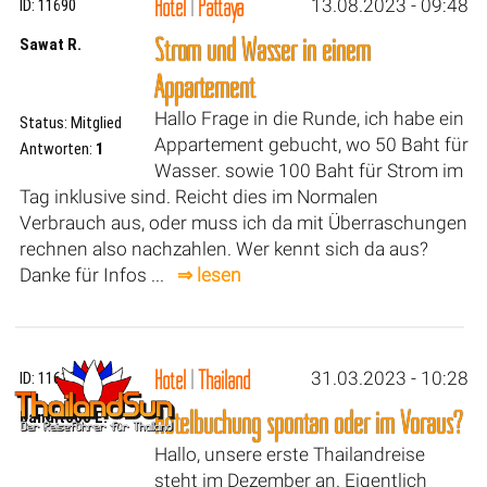
Hotel
|
Pattaya
13.08.2023 - 09:48
ID: 11690
Strom und Wasser in einem
Sawat R.
Appartement
Hallo Frage in die Runde, ich habe ein
Status: Mitglied
Appartement gebucht, wo 50 Baht für
Antworten:
1
Wasser. sowie 100 Baht für Strom im
Tag inklusive sind. Reicht dies im Normalen
Verbrauch aus, oder muss ich da mit Überraschungen
rechnen also nachzahlen. Wer kennt sich da aus?
Danke für Infos ...
⇒ lesen
Hotel
|
Thailand
31.03.2023 - 10:28
ID: 11610
Hotelbuchung spontan oder im Voraus?
bandit600 E.
Hallo, unsere erste Thailandreise
steht im Dezember an. Eigentlich