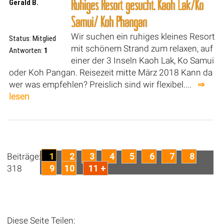
Ruhiges Resort gesucht. Kaoh Lak/Ko
Gerald B.
Samui/ Koh Phangan
Wir suchen ein ruhiges kleines Resort
Status: Mitglied
mit schönem Strand zum relaxen, auf
Antworten:
1
einer der 3 Inseln Kaoh Lak, Ko Samui
oder Koh Pangan. Reisezeit mitte März 2018 Kann da
wer was empfehlen? Preislich sind wir flexibel....
⇒
lesen
1
2
3
4
5
6
7
8
Beiträge:
9
10
11 +
318
Diese Seite Teilen: