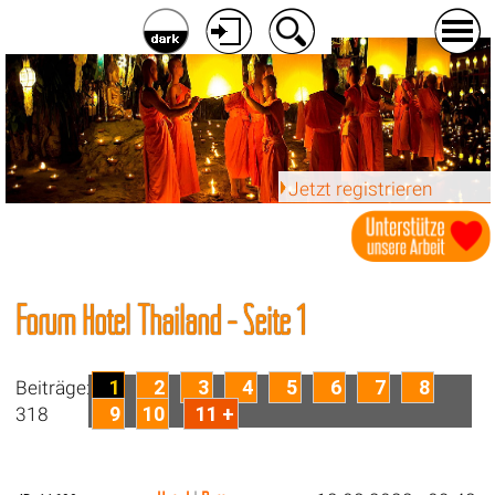
Jetzt registrieren
Forum Hotel Thailand - Seite 1
1
2
3
4
5
6
7
8
Beiträge:
9
10
11 +
318