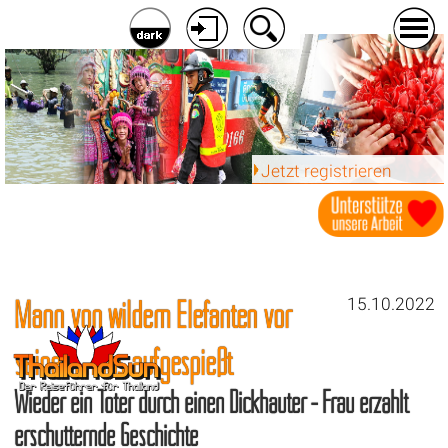
Jetzt registrieren
Mann von wildem Elefanten vor
15.10.2022
seinem Haus aufgespießt
Wieder ein Toter durch einen Dickhäuter - Frau erzählt
erschütternde Geschichte