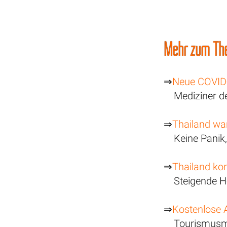
Mehr zum The
⇒
Neue COVID-W
Mediziner d
⇒
Thailand wa
Keine Panik
⇒
Thailand kon
Steigende H
⇒
Kostenlose 
Tourismusmi