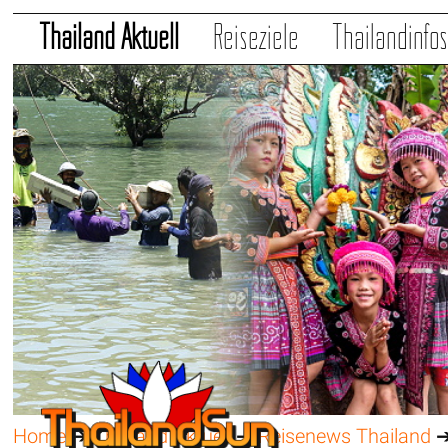
Thailand Aktuell
Reiseziele
Thailandinfo
Home
➔
Thailand Aktuell
➔
Reisenews Thailand