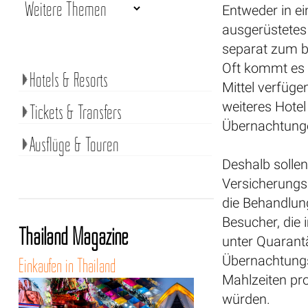
Entweder in ein
ausgerüstetes 
separat zum b
Oft kommt es v
Hotels & Resorts
Mittel verfüge
weiteres Hotel 
Tickets & Transfers
Übernachtunge
Ausflüge & Touren
Deshalb sollen
Versicherung
die Behandlun
Besucher, die
Thailand Magazine
unter Quarant
Übernachtungs
Einkaufen in Thailand
Mahlzeiten pr
würden.