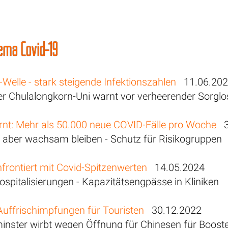
ma Covid-19
elle - stark steigende Infektionszahlen
11.06.20
er Chulalongkorn-Uni warnt vor verheerender Sorglos
rnt: Mehr als 50.000 neue COVID-Fälle pro Woche
3
, aber wachsam bleiben - Schutz für Risikogruppen
frontiert mit Covid-Spitzenwerten
14.05.2024
ospitalisierungen - Kapazitätsengpässe in Kliniken
Auffrischimpfungen für Touristen
30.12.2022
nster wirbt wegen Öffnung für Chinesen für Booster