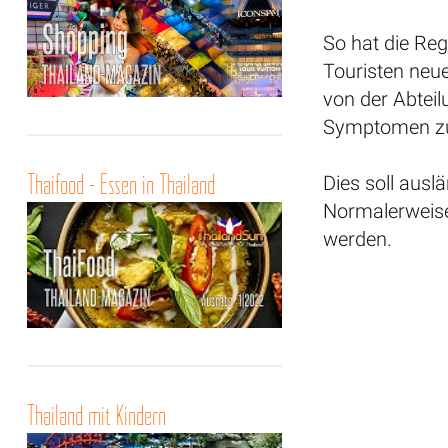
So hat die Re
Touristen neu
von der Abteil
Symptomen zur
Thaifood - Essen in Thailand
Dies soll aus
Normalerweise
werden.
Thailand mit Kindern