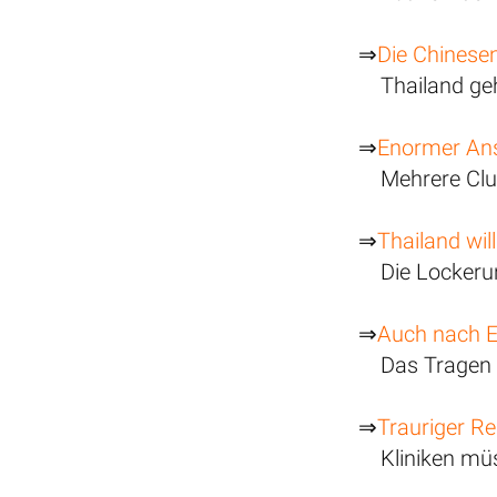
⇒
Die Chines
Thailand geh
⇒
Enormer Ans
Mehrere Clu
⇒
Thailand wil
Die Lockeru
⇒
Auch nach E
Das Tragen 
⇒
Trauriger R
Kliniken mü