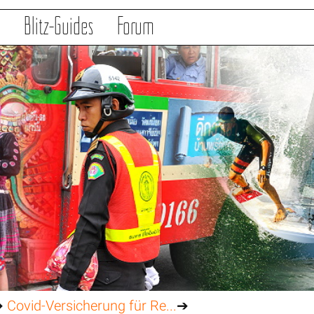
s
Blitz-Guides
Forum
➔
Covid-Versicherung für Re...
➔