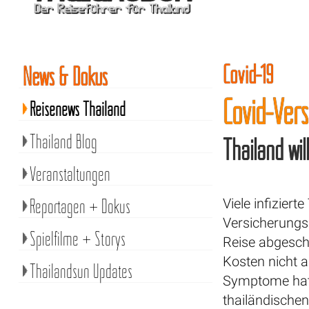
Covid-19
News & Dokus
Covid-Ver
Reisenews Thailand
Thailand Blog
Thailand wi
Veranstaltungen
Reportagen + Dokus
Viele infizier
Versicherungsp
Spielfilme + Storys
Reise abgesch
Kosten nicht a
Thailandsun Updates
Symptome hat 
thailändische