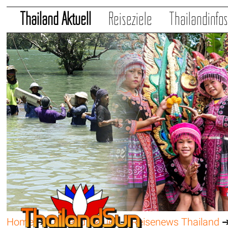
Thailand Aktuell
Reiseziele
Thailandinfo
Home
➔
Thailand Aktuell
➔
Reisenews Thailand