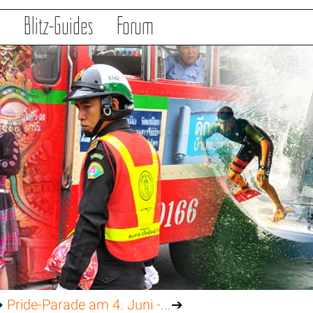
s
Blitz-Guides
Forum
➔
Pride-Parade am 4. Juni -...
➔