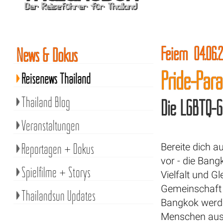
Feiern 04.06.
News & Dokus
Pride-Par
Reisenews Thailand
Thailand Blog
Die LGBTQ-G
Veranstaltungen
Reportagen + Dokus
Bereite dich a
vor - die Bangk
Spielfilme + Storys
Vielfalt und G
Gemeinschaft 
Thailandsun Updates
Bangkok werde
Menschen aus