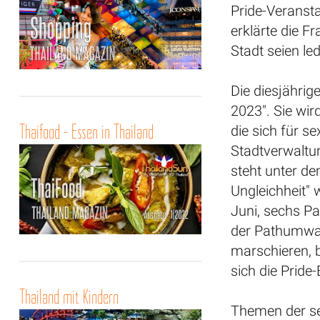
Pride-Veransta
erklärte die F
Stadt seien l
Die diesjährig
2023". Sie wi
Thaifood - Essen in Thailand
die sich für se
Stadtverwaltun
steht unter d
Ungleichheit"
Juni, sechs P
der Pathumwa
marschieren, b
sich die Pride
Thailand mit Kindern
Themen der s