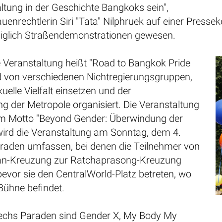
ltung in der Geschichte Bangkoks sein",
rauenrechtlerin Siri "Tata" Nilphruek auf einer Press
ediglich Straßendemonstrationen gewesen.
e Veranstaltung heißt "Road to Bangkok Pride
rd von verschiedenen Nichtregierungsgruppen,
xuelle Vielfalt einsetzen und der
g der Metropole organisiert. Die Veranstaltung
em Motto "Beyond Gender: Überwindung der
 wird die Veranstaltung am Sonntag, dem 4.
araden umfassen, bei denen die Teilnehmer von
n-Kreuzung zur Ratchaprasong-Kreuzung
evor sie den CentralWorld-Platz betreten, wo
-Bühne befindet.
echs Paraden sind Gender X, My Body My