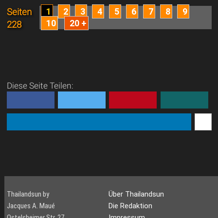
1
2
3
4
5
6
7
8
9
Seiten
10
20 +
228
Diese Seite Teilen:
Thailandsun by
Über Thailandsun
Jacques A. Maué
Die Redaktion
Ostelsheimer Str. 27
Impressum