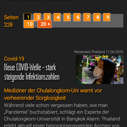
1
2
3
4
5
6
7
8
9
Seiten
10
20 +
228
Reisenews Thailand 11.06.2025
Covid-19
Neue COVID-Welle - stark
steigende Infektionszahlen
Mediziner der Chulalongkorn-Uni warnt vor
verheerender Sorglosigkeit
Während viele schon vergessen haben, wie man
„Pandemie“ buchstabiert, schlägt ein Experte der
Chulalongkorn-Universität in Bangkok Alarm: Thailand
erlebt aktuell einen besorgniserregenden Anstieg von